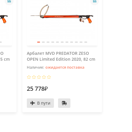
SO
Арбалет MVD PREDATOR ZESO
Арбалет
55 cm
OPEN Limited Edition 2020, 82 cm
OPEN Limi
ожидается поставка
25 778₽
27 964
В пути
В пу