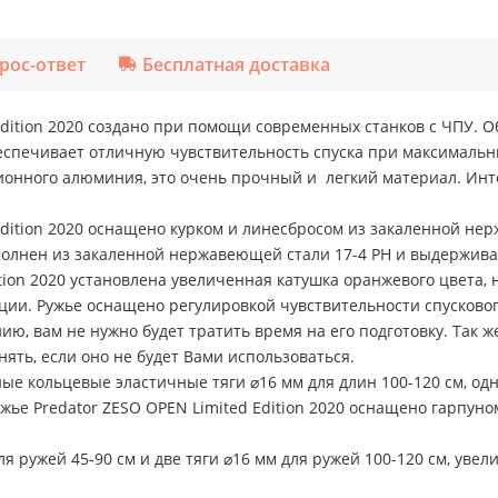
рос-ответ
Бесплатная доставка
 Edition 2020 создано при помощи современных станков с ЧПУ
спечивает отличную чувствительность спуска при максимальны
ионного алюминия, это очень прочный и легкий материал. Ин
Edition 2020 оснащено курком и линесбросом из закаленной н
полнен из закаленной нержавеющей стали 17-4 PH и выдерживает
ition 2020 установлена увеличенная катушка оранжевого цвета,
ации. Ружье оснащено регулировкой чувствительности спусково
ию, вам не нужно будет тратить время на его подготовку. Так 
ять, если оно не будет Вами использоваться.
ые кольцевые эластичные тяги ⌀16 мм для длин 100-120 см, одна
жье Predator ZESO OPEN Limited Edition 2020 оснащено гарпун
ля ружей 45-90 см и две тяги ⌀16 мм для ружей 100-120 см, увел