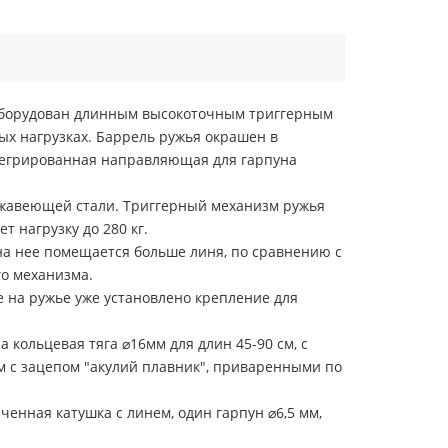
. Оборудован длинным высокоточным триггерным
х нагрузках. Баррель ружья окрашен в
тегрированная направляющая для гарпуна
ержавеющей стали. Триггерный механизм ружья
 нагрузку до 280 кг.
 на нее помещается больше линя, по сравнению с
го механизма.
же на ружье уже установлено крепление для
 кольцевая тяга ⌀16мм для длин 45-90 см, с
ом с зацепом "акулий плавник", приваренными по
иченная катушка с линем, один гарпун ⌀6,5 мм,