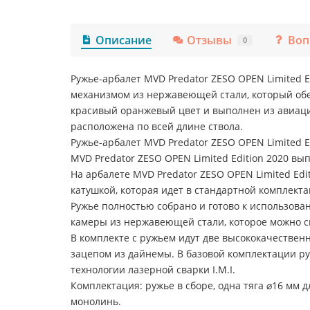
Описание
Отзывы
Воп
0
Ружье-арбалет MVD Predator ZESO OPEN Limited
механизмом из нержавеющей стали, который обе
красивый оранжевый цвет и выполнен из авиац
расположена по всей длине ствола.
Ружье-арбалет MVD Predator ZESO OPEN Limited 
MVD Predator ZESO OPEN Limited Edition 2020 вы
На арбалете MVD Predator ZESO OPEN Limited Ed
катушкой, которая идет в стандартной комплект
Ружье полностью собрано и готово к использован
камеры из нержавеющей стали, которое можно сн
В комплекте с ружьем идут две высококачественн
зацепом из дайнемы. В базовой комплектации ру
технологии лазерной сварки I.M.I.
Комплектация: ружье в сборе, одна тяга ⌀16 мм д
монолинь.