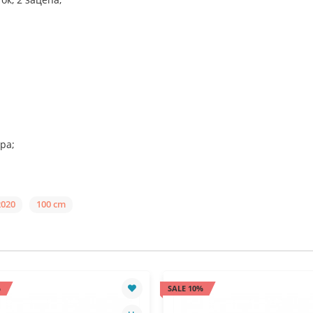
ра;
2020
100 cm
%
SALE 10%