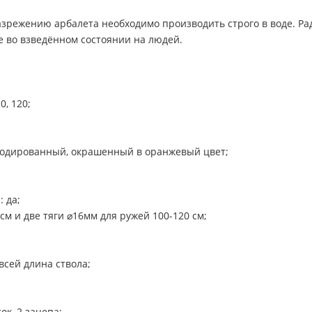
режению арбалета необходимо производить строго в воде. Ра
е во взведённом состоянии на людей.
0, 120;
одированный, окрашенный в оранжевый цвет;
 да;
см и две тяги ⌀16мм для ружей 100-120 см;
сей длина ствола;
ок, 2 зацепа;