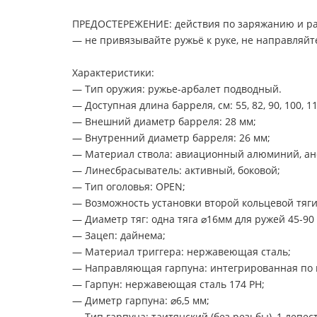
ПРЕДОСТЕРЕЖЕНИЕ: действия по заряжанию и раз
— не привязывайте ружьё к руке, не направляйт
Характеристики:
— Тип оружия: ружье-арбалет подводный.
— Доступная длина барреля, см: 55, 82, 90, 100, 11
— Внешний диаметр барреля: 28 мм;
— Внутренний диаметр барреля: 26 мм;
— Материал ствола: авиационный алюминий, ан
— Линесбрасыватель: активный, боковой;
— Тип оголовья: OPEN;
— Возможность установки второй кольцевой тяги:
— Диаметр тяг: одна тяга ⌀16мм для ружей 45-90 
— Зацеп: дайнема;
— Материал триггера: нержавеющая сталь;
— Направляющая гарпуна: интегрированная по в
— Гарпун: нержавеющая сталь 174 PH;
— Диметр гарпуна: ⌀6,5 мм;
— Тип гарпуна: таитянский (без резьбы), 1 лепест