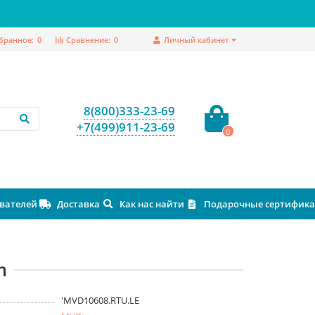
бранное:
0
Сравнение:
0
Личный кабинет
8(800)333-23-69
+7(499)911-23-69
0
ователей
Доставка
Как нас найти
Подарочные сертифик
m
'MVD10608.RTU.LE