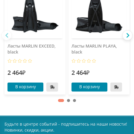
Ласты MARLIN EXCEED,
Ласты MARLIN PLAYA,
black
black
2 464₽
2 464₽
В корзину
В корзину
Будьте в центре событий - подпишитесь на наши новости!
Новинки, скидки, акции.