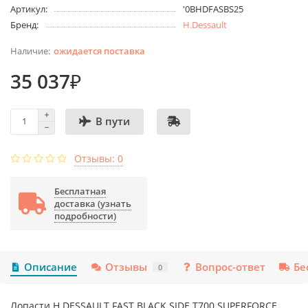
Артикул:
'0BHDFASBS25
Бренд:
H.Dessault
ожидается поставка
35 037₽
В пути
Отзывы: 0
Бесплатная
доставка (узнать
подробности)
Описание
Отзывы
Вопрос-ответ
Бе
0
Лопасти H.DESSAULT FAST BLACK SIDE T700 SUPERFORCE