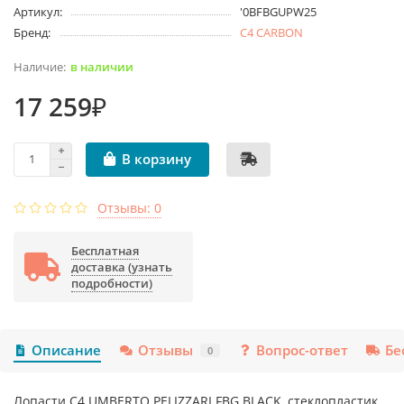
Артикул:
'0BFBGUPW25
Бренд:
C4 CARBON
в наличии
17 259₽
В корзину
Отзывы: 0
Бесплатная
доставка (узнать
подробности)
Описание
Отзывы
Вопрос-ответ
Бе
0
Лопасти C4 UMBERTO PELIZZARI FBG BLACK, стеклопластик.