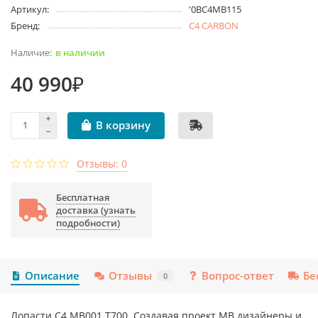
Артикул:
'0BC4MB115
Бренд:
C4 CARBON
в наличии
40 990₽
В корзину
Отзывы: 0
Бесплатная
доставка (узнать
подробности)
Описание
Отзывы
Вопрос-ответ
Бе
0
Лопасти C4 MB001 T700. Создавая проект MB дизайнеры и