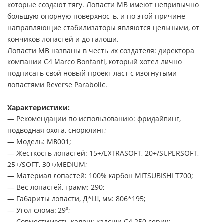
которые создают тягу. Лопасти MB имеют непривычно
большую опорную поверхность, и по этой причине
направляющие стабилизаторы являются цельными, от
кончиков лопастей и до галоши.
Лопасти MB названы в честь их создателя: директора
компании C4 Marco Bonfanti, который хотел лично
подписать свой новый проект ласт с изогнутыми
лопастями Reverse Parabolic.
Характеристики:
— Рекомендации по использованию: фридайвинг,
подводная охота, снорклинг;
— Модель: MB001;
— Жесткость лопастей: 15+/EXTRASOFT, 20+/SUPERSOFT,
25+/SOFT, 30+/MEDIUM;
— Материал лопастей: 100% карбон MITSUBISHI T700;
— Вес лопастей, грамм: 290;
— Габариты лопасти, Д*Ш, мм: 806*195;
— Угол слома: 29⁰;
— Совместимость калош: калоши C4 250 серии;