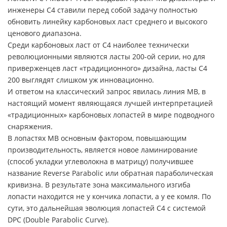
инженеры C4 ставили перед собой задачу полностью
обновить линейку карбоновых ласт среднего и высокого
ценового диапазона.
Среди карбоновых ласт от C4 наиболее технически
революционными являются ласты 200-ой серии, но для
приверженцев ласт «традиционного» дизайна, ласты C4
200 выглядят слишком уж инновационно.
И ответом на классический запрос явилась линия MB, в
настоящий момент являющаяся лучшей интерпретацией
«традиционных» карбоновых лопастей в мире подводного
снаряжения.
В лопастях MB основным фактором, повышающим
производительность, является новое ламинирование
(способ укладки углеволокна в матрицу) получившее
название Reverse Parabolic или обратная параболическая
кривизна. В результате зона максимального изгиба
лопасти находится не у кончика лопасти, а у ее комля. По
сути, это дальнейшая эволюция лопастей C4 с системой
DPC (Double Parabolic Curve).