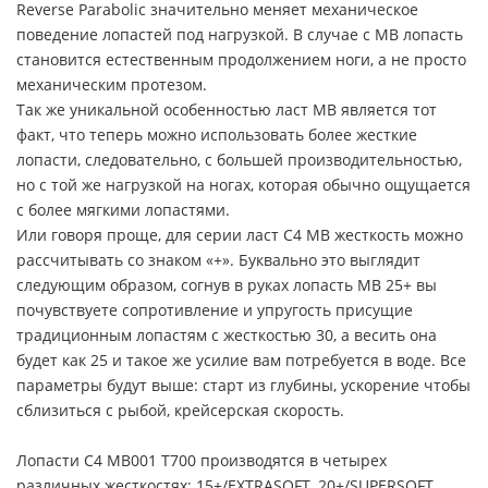
Reverse Parabolic значительно меняет механическое
поведение лопастей под нагрузкой. В случае с MB лопасть
становится естественным продолжением ноги, а не просто
механическим протезом.
Так же уникальной особенностью ласт MB является тот
факт, что теперь можно использовать более жесткие
лопасти, следовательно, с большей производительностью,
но с той же нагрузкой на ногах, которая обычно ощущается
с более мягкими лопастями.
Или говоря проще, для серии ласт C4 MB жесткость можно
рассчитывать со знаком «+». Буквально это выглядит
следующим образом, согнув в руках лопасть MB 25+ вы
почувствуете сопротивление и упругость присущие
традиционным лопастям с жесткостью 30, а весить она
будет как 25 и такое же усилие вам потребуется в воде. Все
параметры будут выше: старт из глубины, ускорение чтобы
сблизиться с рыбой, крейсерская скорость.
Лопасти C4 MB001 T700 производятся в четырех
различных жесткостях: 15+/EXTRASOFT, 20+/SUPERSOFT,