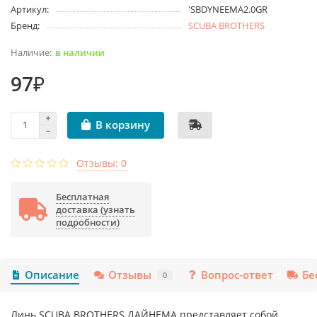
Артикул:
'SBDYNEEMA2.0GR
Бренд:
SCUBA BROTHERS
в наличии
97₽
В корзину
Отзывы: 0
Бесплатная
доставка (узнать
подробности)
Описание
Отзывы
Вопрос-ответ
Бе
0
Линь SCUBA BROTHERS ДАЙНЕМА представляет собой