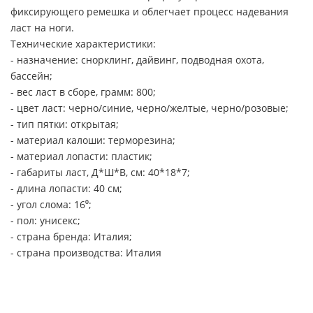
фиксирующего ремешка и облегчает процесс надевания
ласт на ноги.
Технические характеристики:
- назначение: снорклинг, дайвинг, подводная охота,
бассейн;
- вес ласт в сборе, грамм: 800;
- цвет ласт: черно/синие, черно/желтые, черно/розовые;
- тип пятки: открытая;
- материал калоши: терморезина;
- материал лопасти: пластик;
- габариты ласт, Д*Ш*В, см: 40*18*7;
- длина лопасти: 40 см;
- угол слома: 16⁰;
- пол: унисекс;
- страна бренда: Италия;
- страна производства: Италия