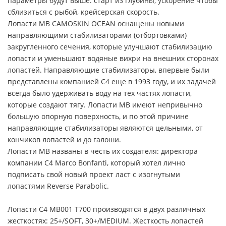
параметры будут выше: старт из глубины, ускорение чтобы
сблизиться с рыбой, крейсерская скорость.
Лопасти MB CAMOSKIN OCEAN оснащены новыми
направляющими стабилизаторами (отбортовками)
закругленного сечения, которые улучшают стабилизацию
лопасти и уменьшают водяные вихри на внешних сторонах
лопастей. Направляющие стабилизаторы, впервые были
представлены компанией C4 еще в 1993 году, и их задачей
всегда было удерживать воду на тех частях лопасти,
которые создают тягу. Лопасти MB имеют непривычно
большую опорную поверхность, и по этой причине
направляющие стабилизаторы являются цельными, от
кончиков лопастей и до галоши.
Лопасти MB названы в честь их создателя: директора
компании C4 Marco Bonfanti, который хотел лично
подписать свой новый проект ласт с изогнутыми
лопастями Reverse Parabolic.
Лопасти C4 MB001 T700 производятся в двух различных
жесткостях: 25+/SOFT, 30+/MEDIUM. Жесткость лопастей