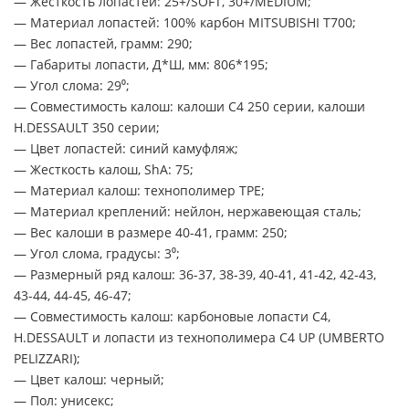
— Жесткость лопастей: 25+/SOFT, 30+/MEDIUM;
— Материал лопастей: 100% карбон MITSUBISHI T700;
— Вес лопастей, грамм: 290;
— Габариты лопасти, Д*Ш, мм: 806*195;
— Угол слома: 29⁰;
— Совместимость калош: калоши C4 250 серии, калоши
H.DESSAULT 350 серии;
— Цвет лопастей: синий камуфляж;
— Жесткость калош, ShA: 75;
— Материал калош: технополимер TPE;
— Материал креплений: нейлон, нержавеющая сталь;
— Вес калоши в размере 40-41, грамм: 250;
— Угол слома, градусы: 3⁰;
— Размерный ряд калош: 36-37, 38-39, 40-41, 41-42, 42-43,
43-44, 44-45, 46-47;
— Совместимость калош: карбоновые лопасти C4,
H.DESSAULT и лопасти из технополимера C4 UP (UMBERTO
PELIZZARI);
— Цвет калош: черный;
— Пол: унисекс;