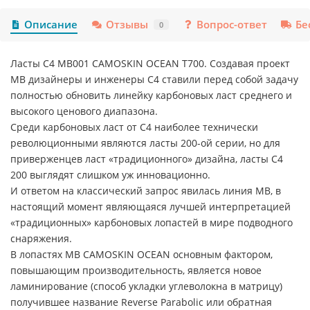
Описание
Отзывы
Вопрос-ответ
Бе
0
Ласты C4 MB001 CAMOSKIN OCEAN T700. Создавая проект
MB дизайнеры и инженеры C4 ставили перед собой задачу
полностью обновить линейку карбоновых ласт среднего и
высокого ценового диапазона.
Среди карбоновых ласт от C4 наиболее технически
революционными являются ласты 200-ой серии, но для
приверженцев ласт «традиционного» дизайна, ласты C4
200 выглядят слишком уж инновационно.
И ответом на классический запрос явилась линия MB, в
настоящий момент являющаяся лучшей интерпретацией
«традиционных» карбоновых лопастей в мире подводного
снаряжения.
В лопастях MB CAMOSKIN OCEAN основным фактором,
повышающим производительность, является новое
ламинирование (способ укладки углеволокна в матрицу)
получившее название Reverse Parabolic или обратная