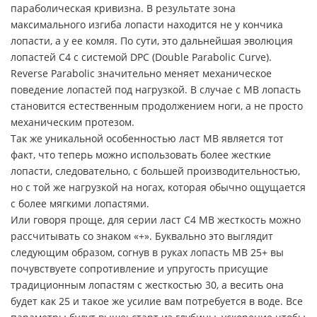
параболическая кривизна. В результате зона
максимального изгиба лопасти находится не у кончика
лопасти, а у ее комля. По сути, это дальнейшая эволюция
лопастей C4 с системой DPC (Double Parabolic Curve).
Reverse Parabolic значительно меняет механическое
поведение лопастей под нагрузкой. В случае с MB лопасть
становится естественным продолжением ноги, а не просто
механическим протезом.
Так же уникальной особенностью ласт MB является тот
факт, что теперь можно использовать более жесткие
лопасти, следовательно, с большей производительностью,
но с той же нагрузкой на ногах, которая обычно ощущается
с более мягкими лопастями.
Или говоря проще, для серии ласт C4 MB жесткость можно
рассчитывать со знаком «+». Буквально это выглядит
следующим образом, согнув в руках лопасть MB 25+ вы
почувствуете сопротивление и упругость присущие
традиционным лопастям с жесткостью 30, а весить она
будет как 25 и такое же усилие вам потребуется в воде. Все