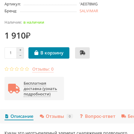
Артикул:
'AE078MG
Бренд:
SALVIMAR
в наличии
1 910₽
В корзину
Отзывы: 0
Бесплатная
доставка (узнать
подробности)
Описание
Отзывы
Вопрос-ответ
Бе
0
Кукан это неотъемлемый элемент снаряжения подводного