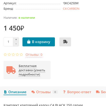
Артикул:
'0KC4250W
Бренд:
C4 CARBON
в наличии
1 450₽
В корзину
Отзывы: 0
Бесплатная
доставка (узнать
подробности)
Описание
Отзывы
Вопрос-ответ
Бе
0
Комплект креплений калош C4 BLACK 250 серии.