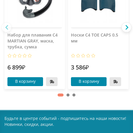
Набор для плавания C4
Носки C4 TOE CAPS 0.5
MARTIAN GRAY, маска,
мм
трубка, сумка
6 899₽
3 586₽
В корзину
В корзину
Будьте в центре событий - подпишитесь на наши новости!
Новинки, скидки, акции.