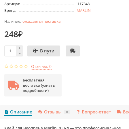
Артикул:
'117348
Бренд:
MARLIN
ожидается поставка
248₽
В пути
Отзывы: 0
Бесплатная
доставка (узнать
подробности)
Описание
Отзывы
Вопрос-ответ
Бе
0
Клей для неопрена Marlin 20 мл — это профессиональное