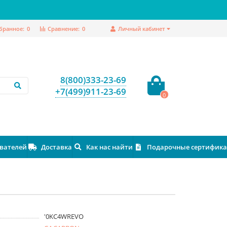
бранное:
0
Сравнение:
0
Личный кабинет
8(800)333-23-69
+7(499)911-23-69
0
ователей
Доставка
Как нас найти
Подарочные сертифик
'0KC4WREVO