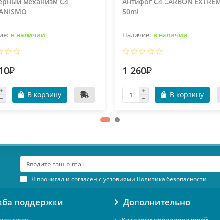
ерный механизм C4
Антифог C4 CARBON EXTREM
ANISMO
50ml
в наличии
в наличии
10₽
1 260₽
В корзину
В корзину
Я прочитал и согласен с условиями
Политика безопасности
жба поддержки
Дополнительно
ная связь
Каталоги производителей