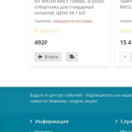
KIT WATER-RAILS TUNNEL al pezzo,
Тригг
отбортовка для стандарных
MECC
лопастей, ЦЕНА ЗА 1 ШТ
ожидается поставка
492₽
15 4
В пути
Будьте в центре событий - подпишитесь на наши
новости! Новинки, скидки, акции.
Информация
Слу
Доставка
Обрат