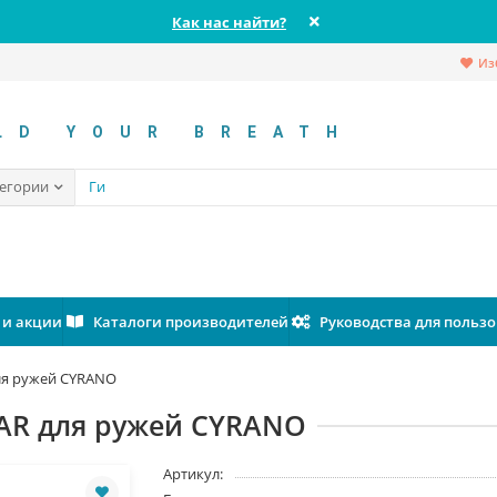
Как нас найти?
Из
LD YOUR BREATH
тегории
 и акции
Каталоги производителей
Руководства для польз
ля ружей CYRANO
MAR для ружей CYRANO
Артикул: