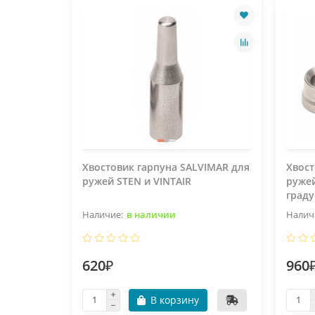
Хвостовик гарпуна SALVIMAR для
Хвост
ружей STEN и VINTAIR
ружей
граду
в наличии
620₽
960
В корзину