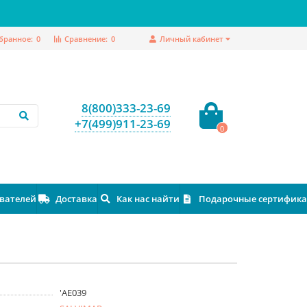
бранное:
0
Сравнение:
0
Личный кабинет
8(800)333-23-69
+7(499)911-23-69
0
ователей
Доставка
Как нас найти
Подарочные сертифик
'AE039