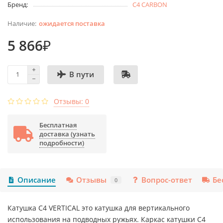
Бренд:
C4 CARBON
ожидается поставка
5 866₽
В пути
Отзывы: 0
Бесплатная
доставка (узнать
подробности)
Описание
Отзывы
Вопрос-ответ
Бе
0
Катушка C4 VERTICAL это катушка для вертикального
использования на подводных ружьях. Каркас катушки C4