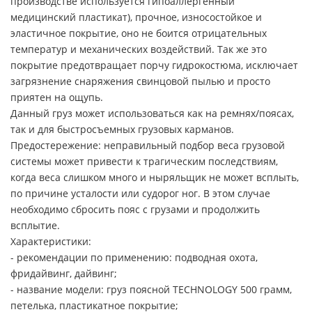
производстве используется гипоаллергенный
медицинский пластикат), прочное, износостойкое и
эластичное покрытие, оно не боится отрицательных
температур и механических воздействий. Так же это
покрытие предотвращает порчу гидрокостюма, исключает
загрязнение снаряжения свинцовой пылью и просто
приятен на ощупь.
Данный груз может использоваться как на ремнях/поясах,
так и для быстросъемных грузовых карманов.
Предостережение: неправильный подбор веса грузовой
системы может привести к трагическим последствиям,
когда веса слишком много и ныряльщик не может всплыть,
по причине усталости или судорог ног. В этом случае
необходимо сбросить пояс с грузами и продолжить
всплытие.
Характеристики:
- рекомендации по применению: подводная охота,
фридайвинг, дайвинг;
- название модели: груз поясной TECHNOLOGY 500 грамм,
петелька, пластикатное покрытие;