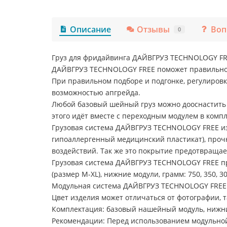
Описание
Отзывы
Воп
0
Груз для фридайвинга ДАЙВГРУЗ TECHNOLOGY FRE
ДАЙВГРУЗ TECHNOLOGY FREE поможет правильно р
При правильном подборе и подгонке, регулиров
возможностью апгрейда.
Любой базовый шейный груз можно дооснастить
этого идёт вместе с переходным модулем в компле
Грузовая система ДАЙВГРУЗ TECHNOLOGY FREE изг
гипоаллергенный медицинский пластикат), прочн
воздействий. Так же это покрытие предотвраща
Грузовая система ДАЙВГРУЗ TECHNOLOGY FREE прои
(размер M-XL), нижние модули, грамм: 750, 350, 3
Модульная система ДАЙВГРУЗ TECHNOLOGY FREE до
Цвет изделия может отличаться от фотографии, т
Комплектация: базовый нашейный модуль, нижни
Рекомендации: Перед использованием модульной 