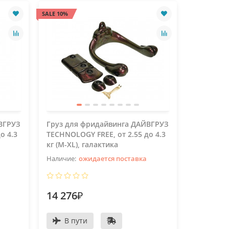
SALE 10%
SALE 10%
ВГРУЗ
Груз для фридайвинга ДАЙВГРУЗ
Груз для
о 4.3
TECHNOLOGY FREE, от 2.55 до 4.3
TECHNOLO
кг (M-XL), галактика
кг (M-XL)
ожидается поставка
14 276₽
14 276
В пути
В пу