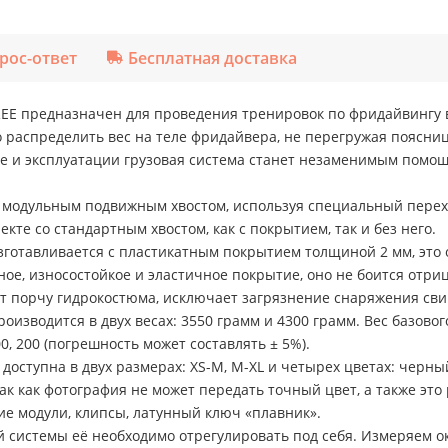
рос-ответ
Бесплатная доставка
E предназначен для проведения тренировок по фридайвингу в 
аспределить вес на теле фридайвера, не перегружая поясниц
ке и эксплуатации грузовая система станет незаменимым помощ
 модульным подвижным хвостом, используя специальный перех
кте со стандартным хвостом, как с покрытием, так и без него.
отавливается с пластикатным покрытием толщиной 2 мм, это о
ое, износостойкое и эластичное покрытие, оно не боится отр
ет порчу гидрокостюма, исключает загрязнение снаряжения св
зводится в двух весах: 3550 грамм и 4300 грамм. Вес базового
00, 200 (погрешность может составлять ± 5%).
ступна в двух размерах: XS-M, M-XL и четырех цветах: черный
ак как фотография не может передать точный цвет, а также это
е модули, клипсы, латунный ключ «плавник».
системы её необходимо отрегулировать под себя. Измеряем окр