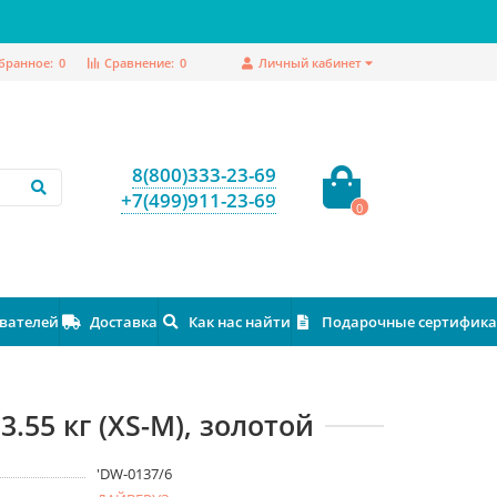
бранное:
0
Сравнение:
0
Личный кабинет
8(800)333-23-69
+7(499)911-23-69
0
ователей
Доставка
Как нас найти
Подарочные сертифик
.55 кг (XS-M), золотой
'DW-0137/6