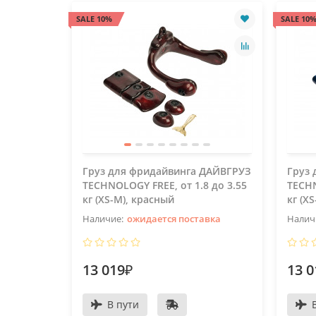
SALE 10%
SALE 10
Груз для фридайвинга ДАЙВГРУЗ
Груз
TECHNOLOGY FREE, от 1.8 до 3.55
TECHN
кг (XS-M), красный
кг (X
ожидается поставка
13 019₽
13 0
В пути