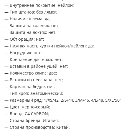
— Внутреннее покрытие: нейлон;
— Тип штанов: без лямок;
— Наличие шлема: да;
— Защита на коленях: нет;
— Защита на локтях: нет;
— Обтюрация: нет;
— Нижняя часть куртки нейлон/нейлон: да;
— Нагрудник: нет;
— Крепление для ножа: нет;
— Вставки в районе ушей: нет;
— Количество клипс: две;
— Вставки из неоспана: нет;
— Карман на бедре: нет;
— Тип кроя: анатомический;
— Размерный ряд: 1/XS/42, 2/S/44, 3/M/46, 4/L/48, 5/XL/50;
— Цвет: черно-серый;
— Бренд: C4 CARBON;
— Страна бренда: Италия;
— Страна производства: Китай.