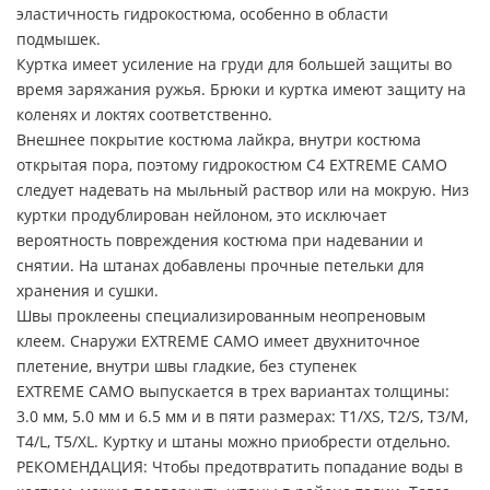
эластичность гидрокостюма, особенно в области
подмышек.
Куртка имеет усиление на груди для большей защиты во
время заряжания ружья. Брюки и куртка имеют защиту на
коленях и локтях соответственно.
Внешнее покрытие костюма лайкра, внутри костюма
открытая пора, поэтому гидрокостюм C4 EXTREME CAMO
следует надевать на мыльный раствор или на мокрую. Низ
куртки продублирован нейлоном, это исключает
вероятность повреждения костюма при надевании и
снятии. На штанах добавлены прочные петельки для
хранения и сушки.
Швы проклеены специализированным неопреновым
клеем. Снаружи EXTREME CAMO имеет двухниточное
плетение, внутри швы гладкие, без ступенек
EXTREME CAMO выпускается в трех вариантах толщины:
3.0 мм, 5.0 мм и 6.5 мм и в пяти размерах: Т1/XS, T2/S, T3/M,
T4/L, T5/XL. Куртку и штаны можно приобрести отдельно.
РЕКОМЕНДАЦИЯ: Чтобы предотвратить попадание воды в