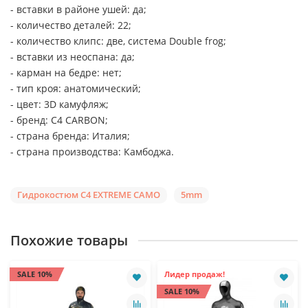
- вставки в районе ушей: да;
- количество деталей: 22;
- количество клипс: две, система Double frog;
- вставки из неоспана: да;
- карман на бедре: нет;
- тип кроя: анатомический;
- цвет: 3D камуфляж;
- бренд: C4 CARBON;
- страна бренда: Италия;
- страна производства: Камбоджа.
Гидрокостюм C4 EXTREME CAMO
5mm
Похожие товары
SALE 10%
Лидер продаж!
SALE 10%