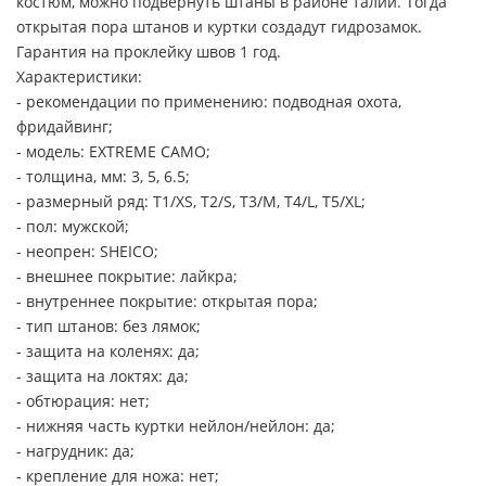
костюм, можно подвернуть штаны в районе талии. Тогда
открытая пора штанов и куртки создадут гидрозамок.
Гарантия на проклейку швов 1 год.
Характеристики:
- рекомендации по применению: подводная охота,
фридайвинг;
- модель: EXTREME CAMO;
- толщина, мм: 3, 5, 6.5;
- размерный ряд: Т1/XS, T2/S, T3/M, T4/L, T5/XL;
- пол: мужской;
- неопрен: SHEICO;
- внешнее покрытие: лайкра;
- внутреннее покрытие: открытая пора;
- тип штанов: без лямок;
- защита на коленях: да;
- защита на локтях: да;
- обтюрация: нет;
- нижняя часть куртки нейлон/нейлон: да;
- нагрудник: да;
- крепление для ножа: нет;