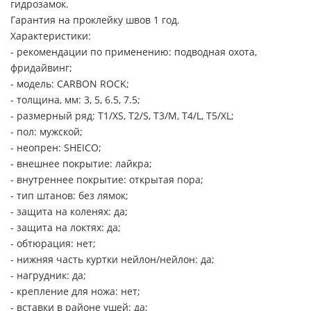
гидрозамок.
Гарантия на проклейку швов 1 год.
Характеристики:
- рекомендации по применению: подводная охота,
фридайвинг;
- модель: CARBON ROCK;
- толщина, мм: 3, 5, 6.5, 7.5;
- размерный ряд: Т1/XS, T2/S, T3/M, T4/L, T5/XL;
- пол: мужской;
- неопрен: SHEICO;
- внешнее покрытие: лайкра;
- внутреннее покрытие: открытая пора;
- тип штанов: без лямок;
- защита на коленях: да;
- защита на локтях: да;
- обтюрация: нет;
- нижняя часть куртки нейлон/нейлон: да;
- нагрудник: да;
- крепление для ножа: нет;
- вставки в районе ушей: да;