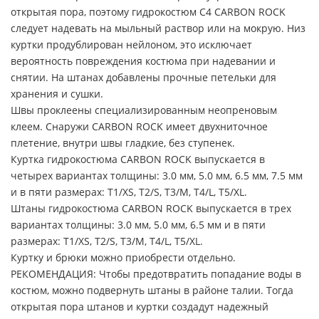
открытая пора, поэтому гидрокостюм C4 CARBON ROCK
следует надевать на мыльный раствор или на мокрую. Низ
куртки продублирован нейлоном, это исключает
вероятность повреждения костюма при надевании и
снятии. На штанах добавлены прочные петельки для
хранения и сушки.
Швы проклеены специализированным неопреновым
клеем. Снаружи CARBON ROCK имеет двухниточное
плетение, внутри швы гладкие, без ступенек.
Куртка гидрокостюма CARBON ROCK выпускается в
четырех вариантах толщины: 3.0 мм, 5.0 мм, 6.5 мм, 7.5 мм
и в пяти размерах: Т1/XS, T2/S, T3/M, T4/L, T5/XL.
Штаны гидрокостюма CARBON ROCK выпускается в трех
вариантах толщины: 3.0 мм, 5.0 мм, 6.5 мм и в пяти
размерах: Т1/XS, T2/S, T3/M, T4/L, T5/XL.
Куртку и брюки можно приобрести отдельно.
РЕКОМЕНДАЦИЯ: Чтобы предотвратить попадание воды в
костюм, можно подвернуть штаны в районе талии. Тогда
открытая пора штанов и куртки создадут надежный