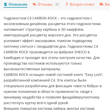
Описание
Отзывы
Вопрос-ответ
Бе
0
Гидрокостюм C4 CARBON ROCK – это гидрокостюм с
эксклюзивным дизайном, расцветка этого гидрокостюма
напоминает структуру карбона и 3D камуфляж,
имитирующий расцветку морского дна. Эта расцветка
усиливает эффект маскировки, помогая подводному
охотнику слиться с ландшафтом дна. Гидрокостюмы C4
CARBON ROCK производятся на фабрике SHEICO в
Камбодже и проходят все этапы контроля качества. Для
производства костюмов используются только
высококачественные материалы.
CARBON ROCK оснащен новой системой клипс “Easy Lock”,
разработанной компанией C4. Эти клипсы были
специально разработаны для фиксации «хвоста бобра» в
нужном положении в области промежности, сводя к
минимуму неудобства и позволяя фридайверу/охотнику
расстегнуть куртку всего одной рукой.
Внешнее покрытие костюма лайкра, внутри костюма