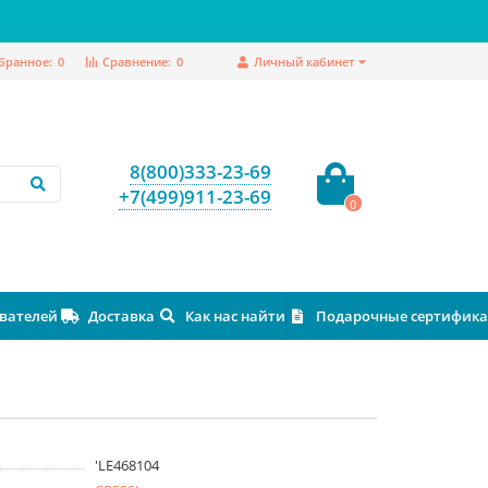
бранное:
0
Сравнение:
0
Личный кабинет
8(800)333-23-69
+7(499)911-23-69
0
ователей
Доставка
Как нас найти
Подарочные сертифик
'LE468104