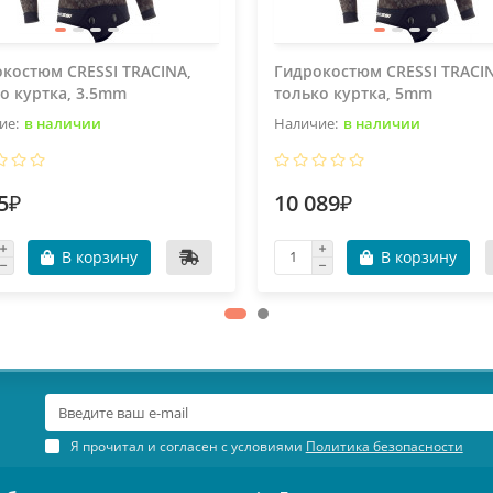
костюм CRESSI TRACINA,
Гидрокостюм CRESSI TRACI
о куртка, 3.5mm
только куртка, 5mm
в наличии
в наличии
5₽
10 089₽
В корзину
В корзину
Я прочитал и согласен с условиями
Политика безопасности