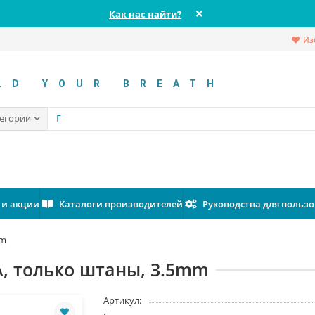
Как нас найти?
Из
LD YOUR BREATH
тегории
 и акции
Каталоги производителей
Руководства для польз
mm
A, только штаны, 3.5mm
Артикул: