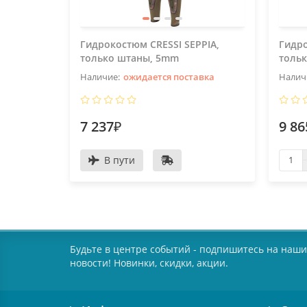
Гидрокостюм CRESSI SEPPIA,
Гидро
только штаны, 5mm
тольк
ожидается поставка
7 237₽
9 86
В пути
Будьте в центре событий - подпишитесь на наши
новости! Новинки, скидки, акции.