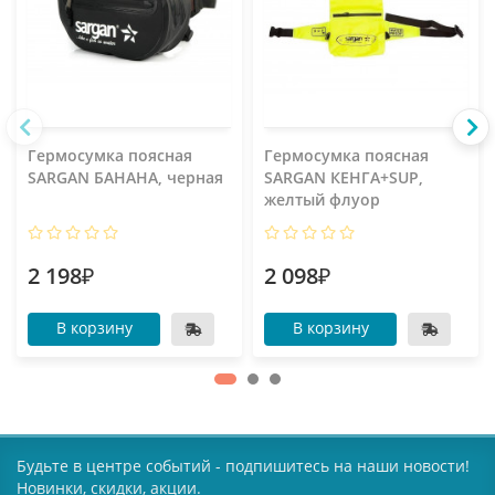
Гермосумка поясная
Гермосумка поясная
SARGAN БАНАНА, черная
SARGAN КЕНГА+SUP,
желтый флуор
2 198₽
2 098₽
В корзину
В корзину
Будьте в центре событий - подпишитесь на наши новости!
Новинки, скидки, акции.