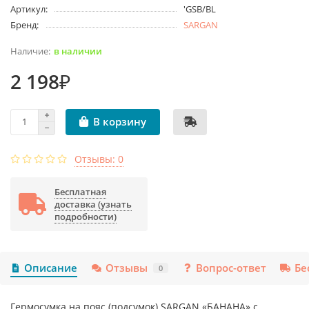
Артикул:
'GSB/BL
Бренд:
SARGAN
в наличии
2 198₽
В корзину
Отзывы: 0
Бесплатная
доставка (узнать
подробности)
Описание
Отзывы
Вопрос-ответ
Бе
0
Гермосумка на пояс (подсумок) SARGAN «БАНАНА» с