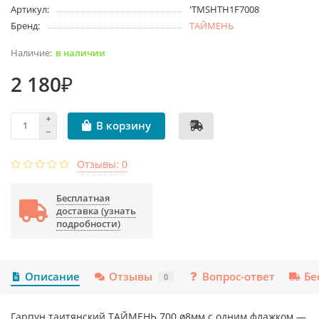
Артикул:
'TMSHTH1F7008
Бренд:
ТАЙМЕНЬ
в наличии
2 180₽
В корзину
Отзывы: 0
Бесплатная
доставка (узнать
подробности)
Описание
Отзывы
Вопрос-ответ
Бе
0
Гарпун таитянский ТАЙМЕНЬ 700 ø8мм с одним флажком —