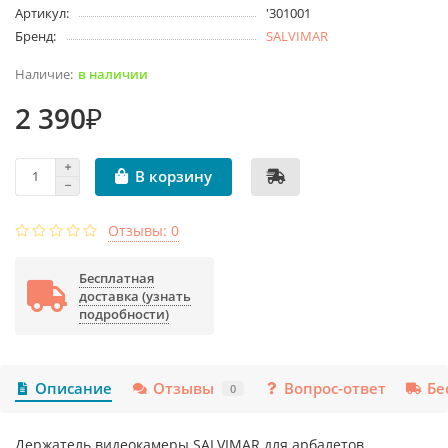
Артикул:
'301001
Бренд:
SALVIMAR
в наличии
2 390₽
В корзину
Отзывы: 0
Бесплатная
доставка (узнать
подробности)
Описание
Отзывы
Вопрос-ответ
Бе
0
Держатель видеокамеры SALVIMAR для арбалетов,