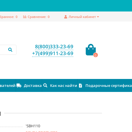
бранное:
0
Сравнение:
0
Личный кабинет
8(800)333-23-69
+7(499)911-23-69
0
ователей
Доставка
Как нас найти
Подарочные сертифик
м
'SBH110