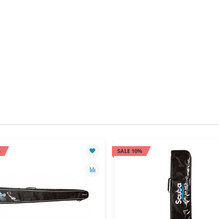
%
SALE 10%