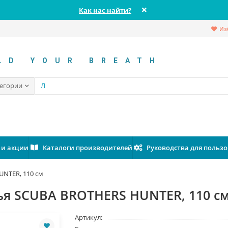
Как нас найти?
Из
LD YOUR BREATH
тегории
 и акции
Каталоги производителей
Руководства для польз
UNTER, 110 см
ья SCUBA BROTHERS HUNTER, 110 с
Артикул: