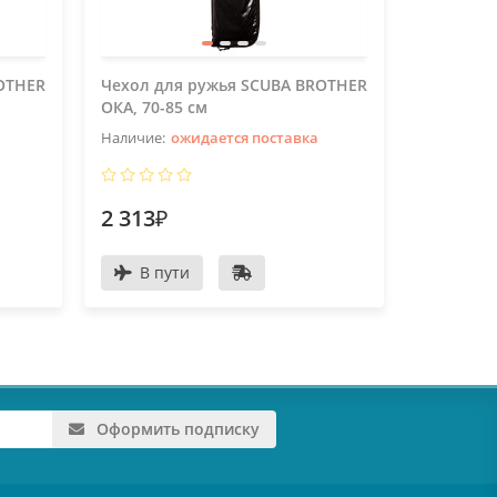
OTHER
Чехол для ружья SCUBA BROTHER
Шапочка 
ОКА, 70-85 см
BROTHER
ожидается поставка
2 313₽
364₽
В пути
Оформить подписку