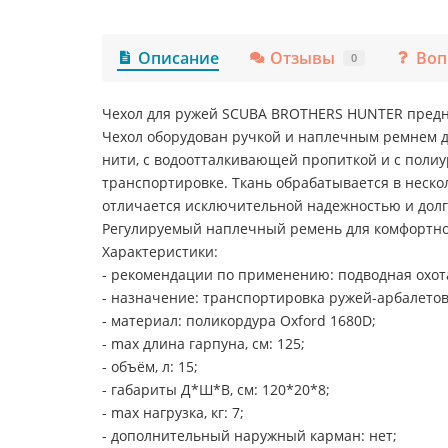
Описание
Отзывы
Воп
0
Чехол для ружей SCUBA BROTHERS HUNTER предна
Чехол оборудован ручкой и наплечным ремнем дл
нити, с водоотталкивающей пропиткой и с пол
транспортировке. Ткань обрабатывается в неско
отличается исключительной надежностью и долг
Регулируемый наплечный ремень для комфортно
Характеристики:
- рекомендации по применению: подводная охот
- назначение: транспортировка ружей-арбалетов
- материал: поликордура Oxford 1680D;
- max длина гарпуна, см: 125;
- объём, л: 15;
- габариты Д*Ш*В, см: 120*20*8;
- max нагрузка, кг: 7;
- дополнительный наружный карман: нет;