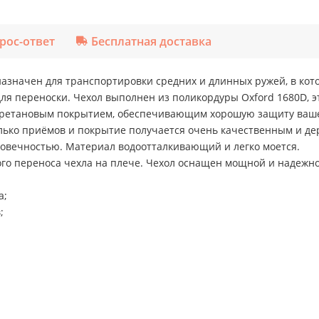
рос-ответ
Бесплатная доставка
значен для транспортировки средних и длинных ружей, в кото
я переноски. Чехол выполнен из поликордуры Oxford 1680D, эт
иуретановым покрытием, обеспечивающим хорошую защиту ваше
лько приёмов и покрытие получается очень качественным и дер
овечностью. Материал водоотталкивающий и легко моется.
го переноса чехла на плече. Чехол оснащен мощной и надежн
а;
;