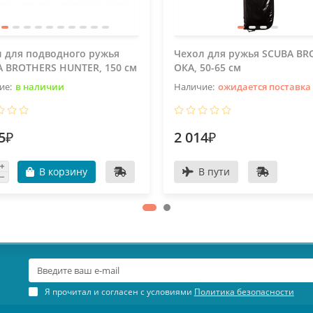
 для подводного ружья
Чехол для ружья SCUBA BR
 BROTHERS HUNTER, 150 см
ОКА, 50-65 см
в наличии
ожидается поставка
5₽
2 014₽
В корзину
В пути
Я прочитал и согласен с условиями
Политика безопасности