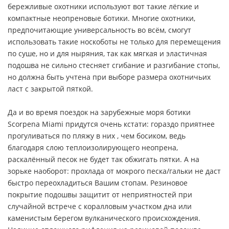
бережливые охотники используют вот такие лёгкие и
компактные неопреновые ботики. Многие охотники,
предпочитающие универсальность во всём, смогут
использовать такие носкоботы не только для перемещения
по суше, но и для ныряния, так как мягкая и эластичная
подошва не сильно стесняет сгибание и разгибание стопы,
но должна быть учтена при выборе размера охотничьих
ласт с закрытой пяткой.
Да и во время поездок на зарубежные моря ботики
Scorpena Miami придутся очень кстати: гораздо приятнее
прогуливаться по пляжу в них , чем босиком, ведь
благодаря слою теплоизолирующего неопрена,
раскалённый песок не будет так обжигать пятки. А на
зорьке наоборот: прохлада от мокрого песка/гальки не даст
быстро переохладиться Вашим стопам. Резиновое
покрытие подошвы защитит от неприятностей при
случайной встрече с коралловым участком дна или
каменистым берегом вулканического происхождения.