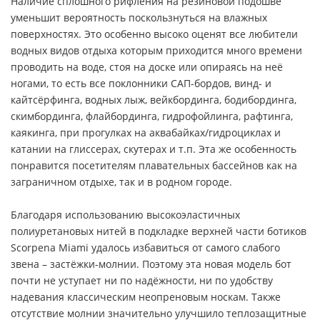
Наличие сплошного рифления на резиновой подошве
уменьшит вероятность поскользнуться на влажных
поверхностях. Это особенно высоко оценят все любители
водных видов отдыха которым приходится много времени
проводить на воде, стоя на доске или опираясь на неё
ногами, то есть все поклонники САП-бордов, винд- и
кайтсёрфинга, водных лыж, вейкбординга, бодибординга,
скимбординга, флайбординга, гидрофойлинга, рафтинга,
каякинга, при прогулках на аквабайках/гидроциклах и
катании на глиссерах, скутерах и т.п. Эта же особенность
понравится посетителям плавательных бассейнов как на
заграничном отдыхе, так и в родном городе.
Благодаря использованию высокоэластичных
полиуретановых нитей в подкладке верхней части ботиков
Scorpena Miami удалось избавиться от самого слабого
звена – застёжки-молнии. Поэтому эта новая модель бот
почти не уступает ни по надёжности, ни по удобству
надевания классическим неопреновым носкам. Также
отсутствие молнии значительно улучшило теплозащитные