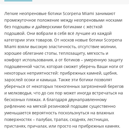
Легкие неопреновые ботики Scorpena Miami занимают
промежуточное положение между неопреновыми носками
без подошвы и дайверскими ботиками с жёсткой
подошвой. Они вобрали в себя всё лучшее из каждой
категории этих товаров. От носков новые ботики Scorpena
Miami взяли высокую эластичность, отсутствие молнии,
хорошее облегание стопы, теплозащиту, мягкость и
комфорт использования, а от ботиков – умеренную защиту
подошвенной части, которая сможет уберечь Ваши ноги от
некоторых неприятностей: прибрежных камней, щебня,
зарослей осоки и камыша. Также эти ботики позволят
уберечься от некоторых техногенных загрязнений берегов
и мелководья, что до сих пор может иногда встречаться на
бесхозных пляжах. А благодаря двунаправленному
рифлению на мягкой резиновой подошве существенно
уменьшается вероятность поскользнуться на влажных
поверхностях – палубах, трапах, сходнях, лестницах,
пристанях, причалах, или просто на прибрежных камнях.