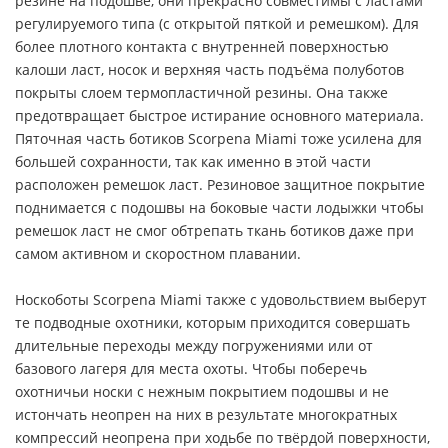
резине на подошве, они прекрасно совместимы с ластами
регулируемого типа (с открытой пяткой и ремешком). Для
более плотного контакта с внутренней поверхностью
калоши ласт, носок и верхняя часть подъёма полуботов
покрыты слоем термопластичной резины. Она также
предотвращает быстрое истирание основного материала.
Пяточная часть ботиков Scorpena Miami тоже усилена для
большей сохранности, так как именно в этой части
расположен ремешок ласт. Резиновое защитное покрытие
поднимается с подошвы на боковые части лодыжки чтобы
ремешок ласт не смог обтрепать ткань ботиков даже при
самом активном и скоростном плавании.
Носкоботы Scorpena Miami также с удовольствием выберут
те подводные охотники, которым приходится совершать
длительные переходы между погружениями или от
базового лагеря для места охоты. Чтобы поберечь
охотничьи носки с нежным покрытием подошвы и не
истончать неопрен на них в результате многократных
компрессий неопрена при ходьбе по твёрдой поверхности,