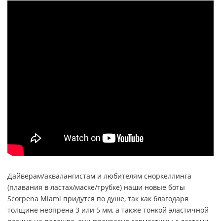
Дайверам/аквалангистам и любителям сноркеллинга
(плавания в ластах/маске/трубке) наши новые боты
Scorpena Miami придутся по душе, так как благодаря
толщине неопрена 3 или 5 мм, а также тонкой эластичной