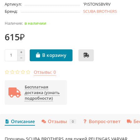
Артикул:
'PISTONSBVRV
Бренд:
SCUBA BROTHERS
в наличии
615₽
В корзину
Отзывы: 0
Бесплатная
доставка (узнать
подробности)
Описание
Отзывы
Вопрос-ответ
Бе
0
Поршень SCUBA BROTHERS для ружей PELENGAS VARVAR