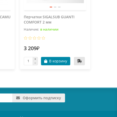
 CAMU
Перчатки SIGALSUB GUANTI
Пояс SIG
COMFORT 2 мм
металли
в наличии
3 209₽
1 566₽
В корзину
В пу
Оформить подписку