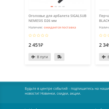
Оголовье для арбалета SIGALSUB
Перча
NEMESIS D26 мм
BLACK
ожидается поставка
2 451₽
2 34
В пути
Будьте в центре событий - подпишитесь на наши
новости! Новинки, скидки, акции.