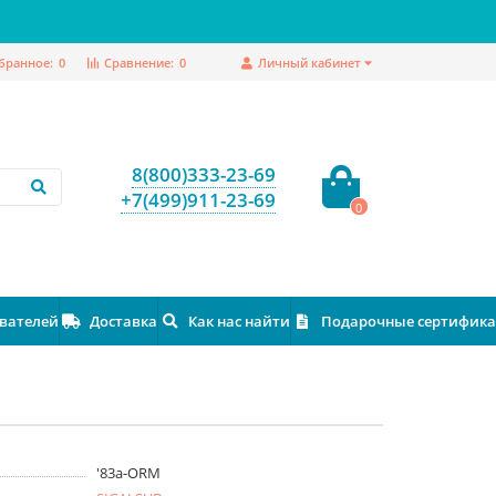
бранное:
0
Сравнение:
0
Личный кабинет
8(800)333-23-69
+7(499)911-23-69
0
ователей
Доставка
Как нас найти
Подарочные сертифик
'83a-ORM