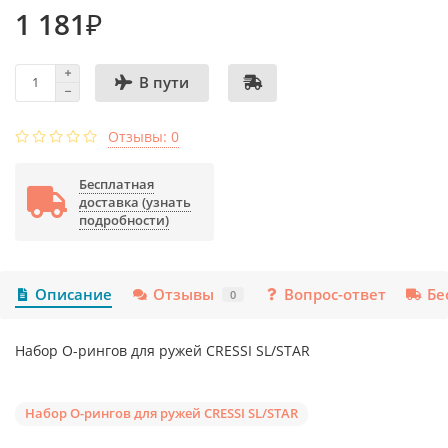
1 181₽
В пути
Отзывы: 0
Бесплатная
доставка (узнать
подробности)
Описание
Отзывы
Вопрос-ответ
Бе
0
Набор О-рингов для ружей CRESSI SL/STAR
Набор О-рингов для ружей CRESSI SL/STAR