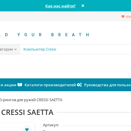
Как нас найти?
Из
LD YOUR BREATH
тегории
 и акции
Каталоги производителей
Руководства для польз
О-рингов для ружей CRESSI SAETTA
 CRESSI SAETTA
Артикул: