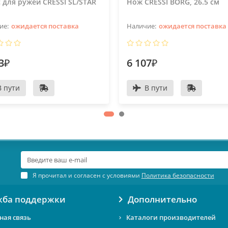
 для ружей CRESSI SL/STAR
Нож CRESSI BORG, 26.5 см
ожидается поставка
ожидается поставка
3₽
6 107₽
В пути
В пути
Я прочитал и согласен с условиями
Политика безопасности
жба поддержки
Дополнительно
ная связь
Каталоги производителей