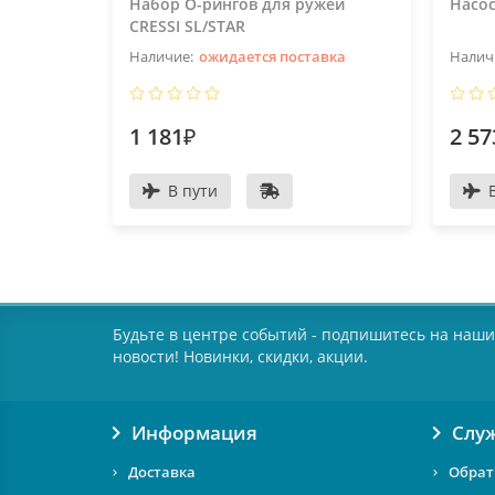
Набор О-рингов для ружей
Насос
CRESSI SL/STAR
ожидается поставка
1 181₽
2 57
В пути
Будьте в центре событий - подпишитесь на наши
новости! Новинки, скидки, акции.
Информация
Слу
Доставка
Обрат