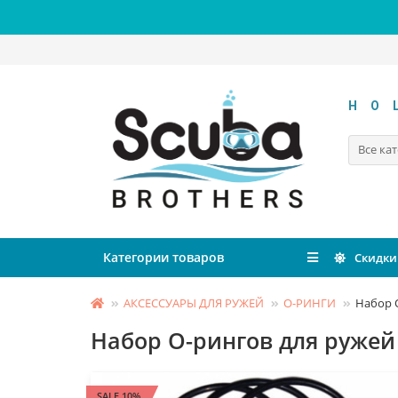
HO
Все ка
Категории товаров
Скидки
АКСЕССУАРЫ ДЛЯ РУЖЕЙ
О-РИНГИ
Набор 
Набор О-рингов для ружей
SALE 10%