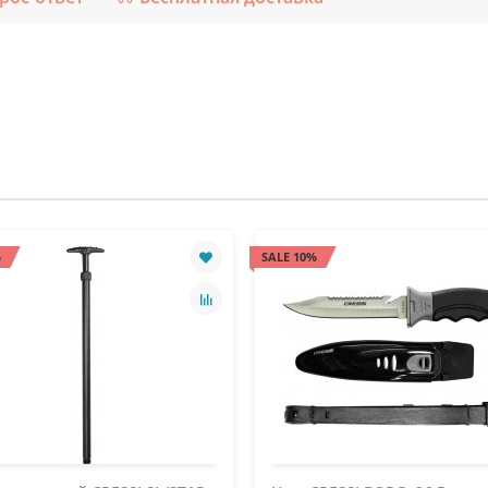
%
SALE 10%