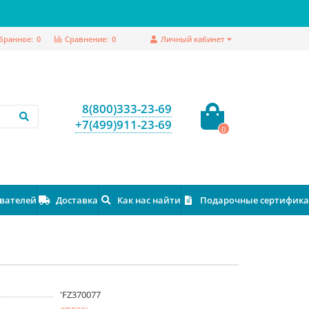
бранное:
0
Сравнение:
0
Личный кабинет
8(800)333-23-69
+7(499)911-23-69
0
ователей
Доставка
Как нас найти
Подарочные сертифик
'FZ370077