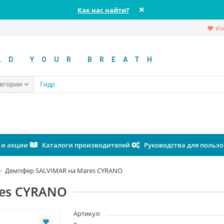
Как нас найти?
Из
LD YOUR BREATH
тегории
 и акции
Каталоги производителей
Руководства для польз
Демпфер SALVIMAR на Mares CYRANO
es CYRANO
Артикул: