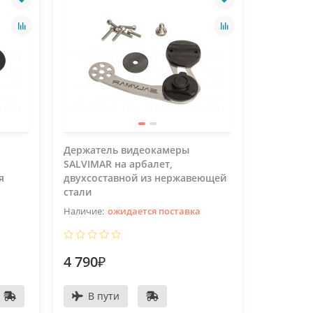
Держатель видеокамеры
Держате
SALVIMAR на арбалет,
SALVIMAR
я
двухсоставной из нержавеющей
односост
стали
черный
ожидается поставка
4 790₽
3 590₽
В пути