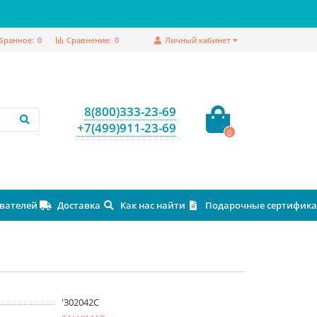
бранное:
0
Сравнение:
0
Личный кабинет
8(800)333-23-69
+7(499)911-23-69
0
ователей
Доставка
Как нас найти
Подарочные сертифик
'302042C