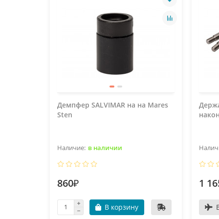
Демпфер SALVIMAR на на Mares
Держа
Sten
након
в наличии
860₽
1 16
В корзину