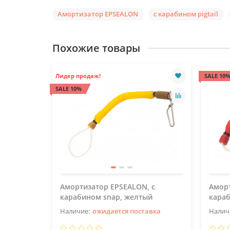
Амортизатор EPSEALON
с карабином pigtail
Похожие товары
Лидер продаж!
SALE 10
SALE 10%
Амортизатор EPSEALON, с
Аморт
карабином snap, желтый
караб
ожидается поставка