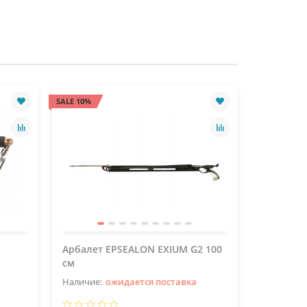
SALE 10%
SALE 10%
Арбалет EPSEALON EXIUM G2 100
Арбалет 
см
см
ожидается поставка