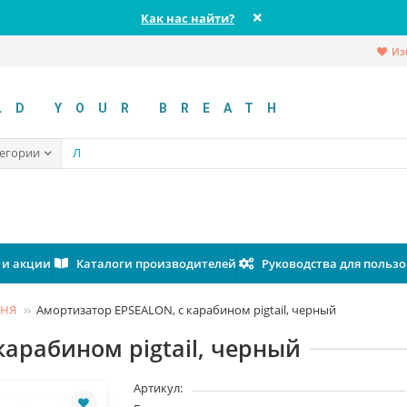
Как нас найти?
Из
LD YOUR BREATH
тегории
 и акции
Каталоги производителей
Руководства для польз
ИНЯ
Амортизатор EPSEALON, с карабином pigtail, черный
арабином pigtail, черный
Артикул: