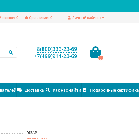
бранное:
0
Сравнение:
0
Личный кабинет
8(800)333-23-69
+7(499)911-23-69
0
ователей
Доставка
Как нас найти
Подарочные сертифик
'6SAP