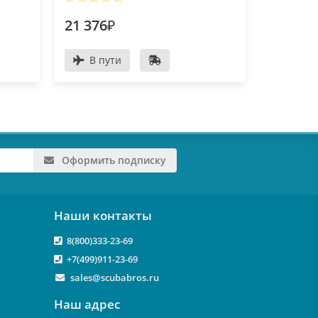
21 376₽
20 269
В пути
В пу
Оформить подписку
Наши контакты
8(800)333-23-69
+7(499)911-23-69
sales@scubabros.ru
Наш адрес