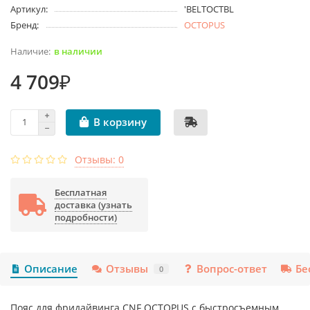
Артикул:
'BELTOCTBL
Бренд:
OCTOPUS
в наличии
4 709₽
В корзину
Отзывы: 0
Бесплатная
доставка (узнать
подробности)
Описание
Отзывы
Вопрос-ответ
Бе
0
Пояс для фридайвинга CNF OCTOPUS с быстросъемным