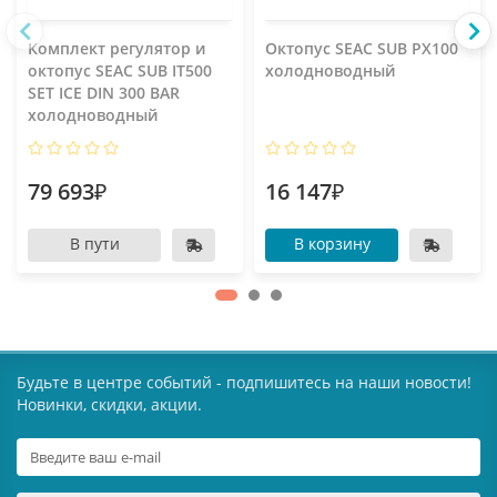
Комплект регулятор и
Октопус SEAC SUB PX100
октопус SEAC SUB IT500
холодноводный
SET ICE DIN 300 BAR
холодноводный
79 693₽
16 147₽
В пути
В корзину
Будьте в центре событий - подпишитесь на наши новости!
Новинки, скидки, акции.