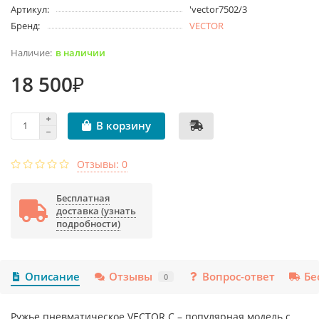
Артикул:
'vector7502/3
Бренд:
VECTOR
в наличии
18 500₽
В корзину
Отзывы: 0
Бесплатная
доставка (узнать
подробности)
Описание
Отзывы
Вопрос-ответ
Бе
0
Ружье пневматическое VECTOR C – популярная модель с