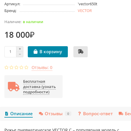
Артикул:
'vector650t
Бренд:
VECTOR
в наличии
18 000₽
В корзину
Отзывы: 0
Бесплатная
доставка (узнать
подробности)
Описание
Отзывы
Вопрос-ответ
Бе
0
Ружье пневматическое VECTOR C – популярная модель с