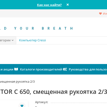
Как нас найти?
Из
LD YOUR BREATH
тегории
 и акции
Каталоги производителей
Руководства для польз
смещенная рукоятка 2/3
TOR C 650, смещенная рукоятка 2/
Артикул: