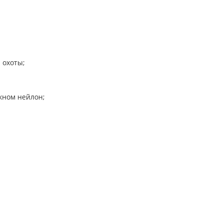
 охоты;
кном нейлон;