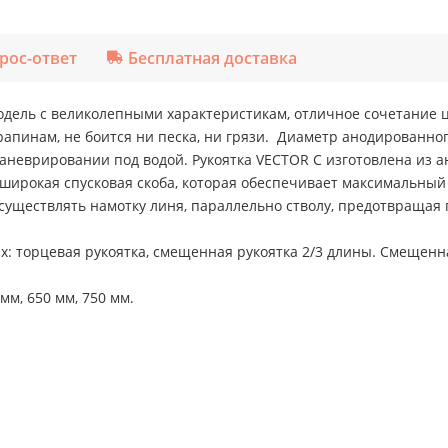
рос-ответ
Бесплатная доставка
дель с великолепными характеристикам, отличное сочетание ц
апинам, не боится ни песка, ни грязи. Диаметр анодированног
аневрировании под водой. Рукоятка VECTOR C изготовлена из а
 широкая спусковая скоба, которая обеспечивает максимальный 
существлять намотку линя, параллельно стволу, предотвращая 
х: торцевая рукоятка, смещенная рукоятка 2/3 длины. Смещенн
мм, 650 мм, 750 мм.