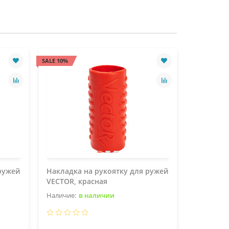
SALE 10%
SALE 10%
ружей
Накладка на рукоятку для ружей
Накладка
VECTOR, красная
VECTOR, 
в наличии