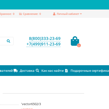
бранное:
0
Сравнение:
0
Личный кабинет
8(800)333-23-69
+7(499)911-23-69
0
ователей
Доставка
Как нас найти
Подарочные сертифик
3
'vector6502/3