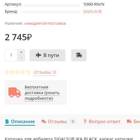
Артикул:
'9300-RN/N
Бренд:
SIGALSUB
ожидается поставка
2 745₽
В пути
Отзывы: 0
Бесплатная
доставка (узнать
подробности)
Описание
Отзывы
Вопрос-ответ
Бе
0
Катушка для арбалета SIGALSUB IKA BLACK, каркас катушки